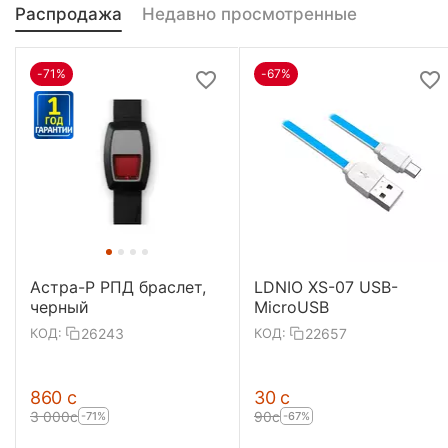
Распродажа
Недавно просмотренные
-71%
-67%
Астра-Р РПД браслет,
LDNIO XS-07 USB-
черный
MicroUSB
26243
22657
КОД:
КОД:
‍860‍
с
‍30‍
с
3 000
с
‍90‍
с
-71%
-67%