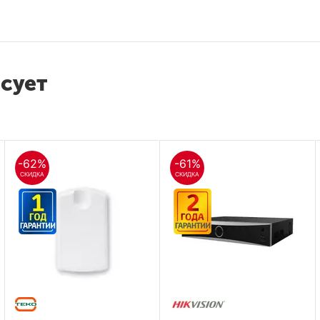
есует
-62%
-61%
СКИДКА
СКИДКА