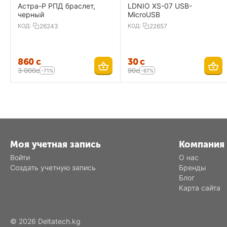
Астра-Р РПД браслет,
LDNIO XS-07 USB-
черный
MicroUSB
КОД:
26243
КОД:
22657
‍860‍
с
‍30‍
с
3 000
с
‍90‍
с
-71%
-67%
Моя учетная запись
Компания
Войти
О нас
Создать учетную запись
Бренды
Блог
Карта сайта
© 2026 Deltatech.kg