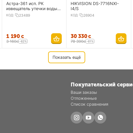
Астра-361 исп. РК
HIKVISION DS-7716NXI-
извещатель утечки воды,
I4/S
радиоканальный
КОД:
23489
КОД:
26904
1 190
с
30 330
с
3 160
с
78 390
с
-62%
-61%
Показать ещё
Покупательский серви
Ваши заказы
Отложенные
Список сравнения