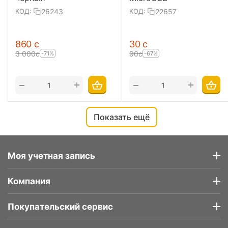
26243
22657
КОД:
КОД:
‍860‍
с
‍30‍
с
3 000
с
‍90‍
с
-71%
-67%
+
+
−
−
Показать ещё
Моя учетная запись
Компания
Покупательский сервис