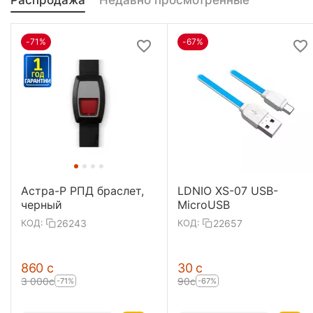
Распродажа
Недавно просмотренные
-71%
-67%
Астра-Р РПД браслет,
LDNIO XS-07 USB-
черный
MicroUSB
26243
22657
КОД:
КОД:
‍860‍
с
‍30‍
с
3 000
с
‍90‍
с
-71%
-67%