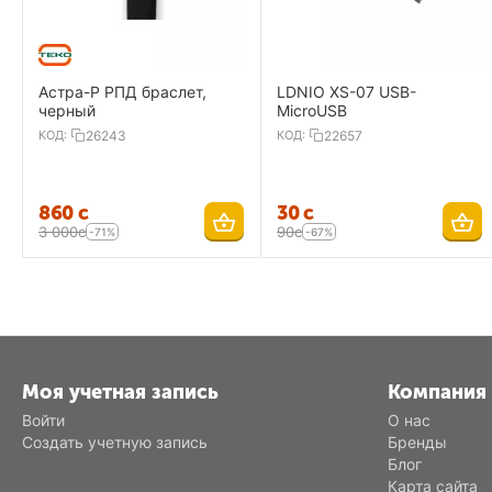
Астра-Р РПД браслет,
LDNIO XS-07 USB-
черный
MicroUSB
КОД:
26243
КОД:
22657
‍860‍
с
‍30‍
с
3 000
с
‍90‍
с
-71%
-67%
Моя учетная запись
Компания
Войти
О нас
Создать учетную запись
Бренды
Блог
Карта сайта