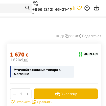
+996 (312) 46-21-11
Поделиться
КОД:
33028
1 670
с
1 820
с
-8%
Уточняйте наличие товара в
магазине
+
−
В корзину
Отложить
Сравнить