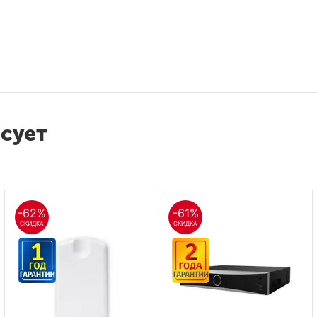
есует
-62%
-61%
СКИДКА
СКИДКА