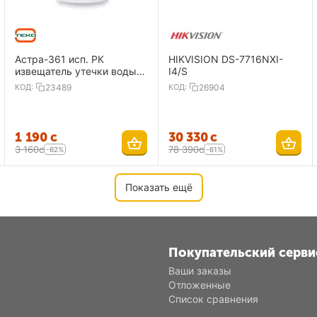
Астра-361 исп. РК
HIKVISION DS-7716NXI-
извещатель утечки воды,
I4/S
радиоканальный
КОД:
23489
КОД:
26904
1 190
с
30 330
с
3 160
с
78 390
с
-62%
-61%
Показать ещё
Покупательский серви
Ваши заказы
Отложенные
Список сравнения