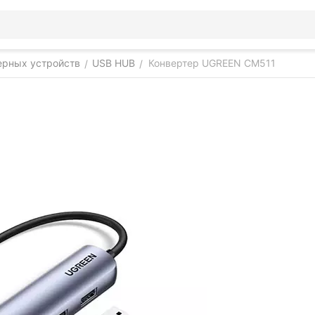
ерных устройств
USB HUB
Конвертер UGREEN CM511
/
/