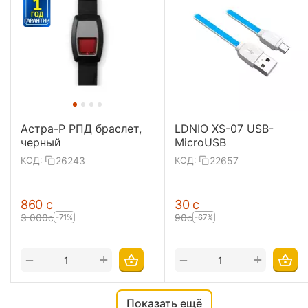
Астра-Р РПД браслет,
LDNIO XS-07 USB-
черный
MicroUSB
26243
22657
КОД:
КОД:
‍860‍
с
‍30‍
с
3 000
с
‍90‍
с
-71%
-67%
+
+
−
−
Показать ещё