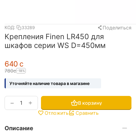
Поделиться
КОД:
33289
Крепления Finen LR450 для
шкафов серии WS D=450мм
‍640‍
с
‍780‍
с
-18%
Уточняйте наличие товара в магазине
+
−
В корзину
Отложить
Сравнить
Описание