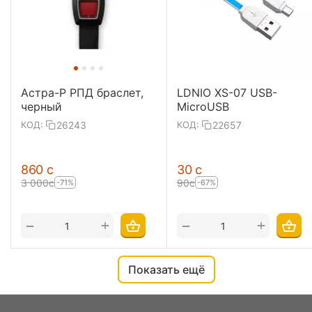
Астра-Р РПД браслет,
LDNIO XS-07 USB-
черный
MicroUSB
26243
22657
КОД:
КОД:
‍860‍
с
‍30‍
с
3 000
с
‍90‍
с
-71%
-67%
+
+
−
−
Показать ещё