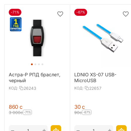
-71%
-67%
Астра-Р РПД браслет,
LDNIO XS-07 USB-
черный
MicroUSB
26243
22657
КОД:
КОД:
‍860‍
с
‍30‍
с
3 000
с
‍90‍
с
-71%
-67%
+
+
−
−