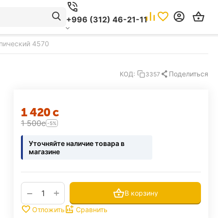
+996 (312) 46-21-11
пический 4570
Поделиться
КОД:
3357
1 420
с
1 500
с
-5%
Уточняйте наличие товара в
магазине
+
−
В корзину
Отложить
Сравнить