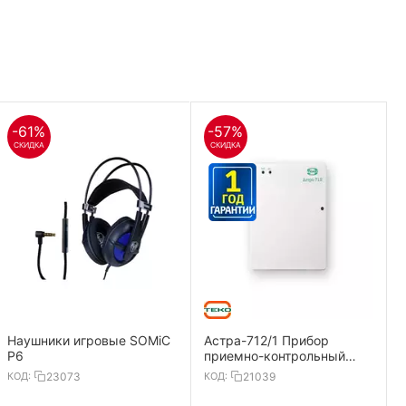
-61%
-57%
СКИДКА
СКИДКА
Наушники игровые SOMiC
Астра-712/1 Прибор
P6
приемно-контрольный
охранно-пожарный 1
КОД:
23073
КОД:
21039
ШС,ИП