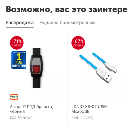
Возможно, вас это заинтер
Распродажа
Недавно просмотренные
-71%
-67%
СКИДКА
СКИДКА
Астра-Р РПД браслет,
LDNIO XS-07 USB-
черный
MicroUSB
КОД:
26243
КОД:
22657