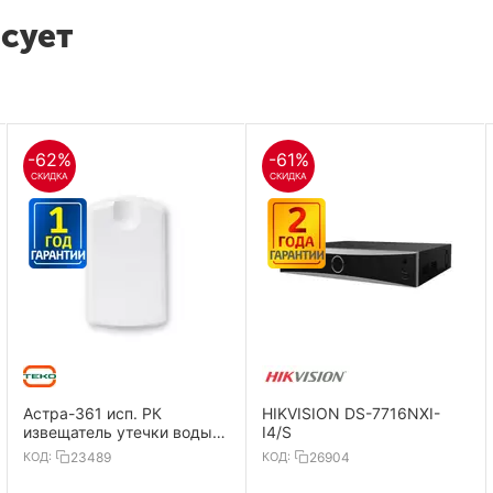
есует
-62%
-61%
СКИДКА
СКИДКА
Астра-361 исп. РК
HIKVISION DS-7716NXI-
извещатель утечки воды,
I4/S
радиоканальный
КОД:
23489
КОД:
26904