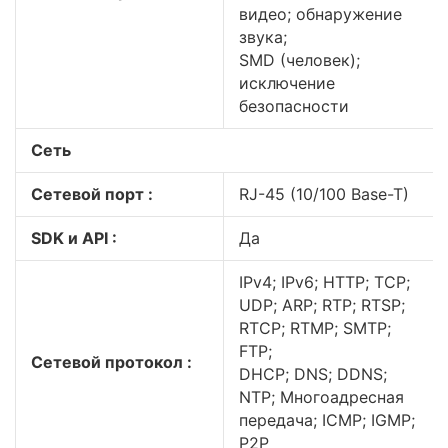
видео; обнаружение
звука;
SMD (человек);
исключение
безопасности
Сеть
Сетевой порт :
RJ-45 (10/100 Base-T)
SDK и API :
Да
IPv4; IPv6; HTTP; TCP;
UDP; ARP; RTP; RTSP;
RTCP; RTMP; SMTP;
FTP;
Сетевой протокол :
DHCP; DNS; DDNS;
NTP; Многоадресная
передача; ICMP; IGMP;
P2P