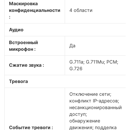
Маскировка
конфиденциальности
4 области
:
Аудио
Встроенный
Да
микрофон :
G.711a; G.711Mu; PCM;
Сжатие звука :
G.726
Тревога
Отключение сети;
конфликт IP-адресов;
несанкционированный
доступ;
обнаружение
Событие тревоги :
движения; подделка