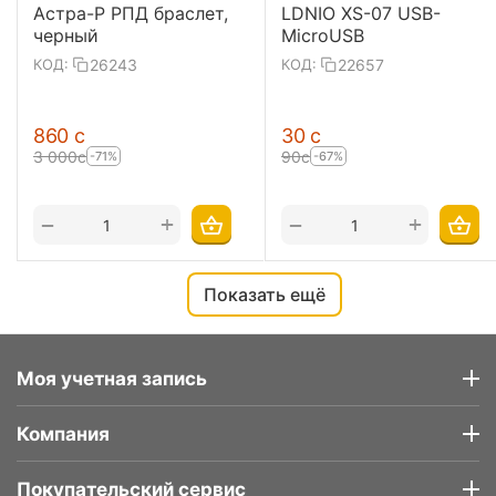
Астра-Р РПД браслет,
LDNIO XS-07 USB-
черный
MicroUSB
26243
22657
КОД:
КОД:
‍860‍
с
‍30‍
с
3 000
с
‍90‍
с
-71%
-67%
+
+
−
−
Показать ещё
Моя учетная запись
Компания
Покупательский сервис