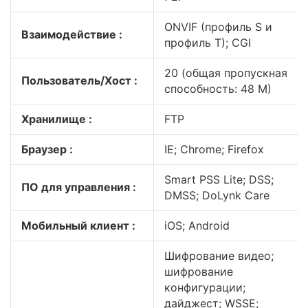
ONVIF (профиль S и
Взаимодействие :
профиль T); CGI
20 (общая пропускная
Пользователь/Хост :
способность: 48 М)
Хранилище :
FTP
Браузер :
IE; Chrome; Firefox
Smart PSS Lite; DSS;
ПО для управления :
DMSS; DoLynk Care
Мобильный клиент :
iOS; Android
Шифрование видео;
шифрование
конфигурации;
дайджест; WSSE;