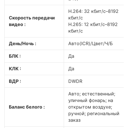
H.264: 32 кбит/с–8192
Скорость передачи
кбит/с
видео :
H.265: 12 кбит/с–8192
кбит/с
День/Ночь :
Авто(ICR)/Цвет/Ч/Б
БЛК :
Да
КЛК :
Да
ВДР :
DWDR
Авто; естественный;
уличный фонарь; на
Баланс белого :
открытом воздухе;
ручной; региональный
заказ