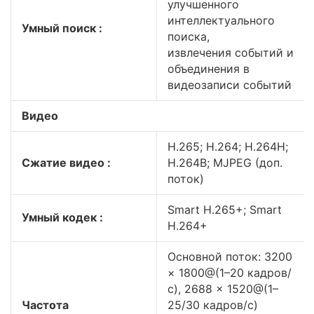
улучшенного
интеллектуального
Умный поиск :
поиска,
извлечения событий и
объединения в
видеозаписи событий
Видео
H.265; H.264; H.264H;
Сжатие видео :
H.264B; MJPEG (доп.
поток)
Smart H.265+; Smart
Умный кодек :
H.264+
Основной поток: 3200
× 1800@(1–20 кадров/
с), 2688 × 1520@(1–
Частота
25/30 кадров/с)