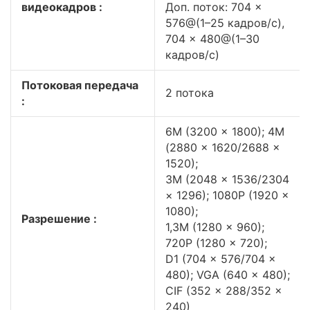
видеокадров :
Доп. поток: 704 ×
576@(1–25 кадров/с),
704 × 480@(1–30
кадров/с)
Потоковая передача
2 потока
:
6М (3200 × 1800); 4М
(2880 × 1620/2688 ×
1520);
3М (2048 × 1536/2304
× 1296); 1080P (1920 ×
1080);
Разрешение :
1,3М (1280 × 960);
720P (1280 × 720);
D1 (704 × 576/704 ×
480); VGA (640 × 480);
CIF (352 × 288/352 ×
240)