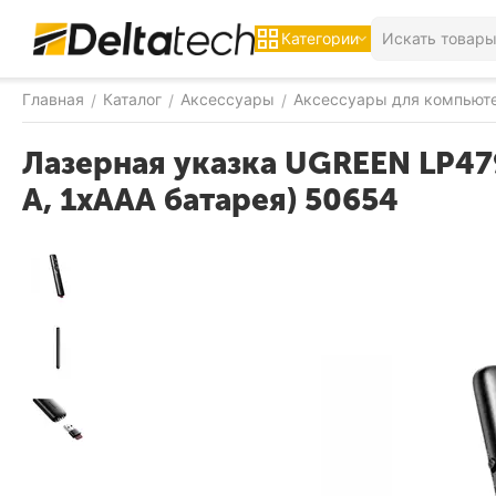
Категории
Главная
Каталог
Аксессуары
Аксессуары для компьют
/
/
/
Лазерная указка UGREEN LP479 
A, 1хААА батарея) 50654
-8%
СКИДКА