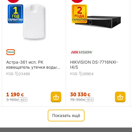
Астра-361 исп. РК
HIKVISION DS-7716NXI-
извещатель утечки воды,
I4/S
радиоканальный
КОД:
23489
КОД:
26904
1 190
с
30 330
с
3 160
с
78 390
с
-62%
-61%
Показать ещё