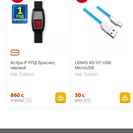
Астра-Р РПД браслет,
LDNIO XS-07 USB-
черный
MicroUSB
КОД:
26243
КОД:
22657
‍860‍
с
‍30‍
с
3 000
с
‍90‍
с
-71%
-67%