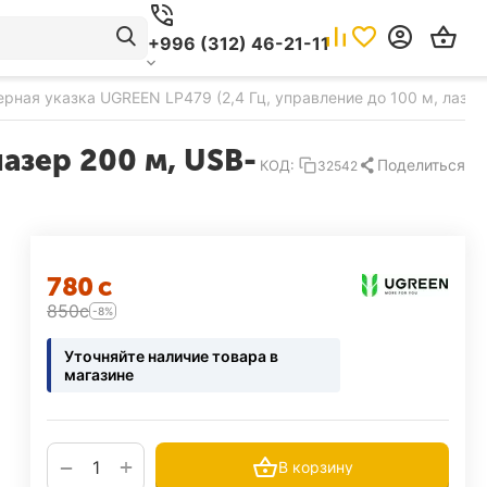
+996 (312) 46-21-11
ерная указка UGREEN LP479 (2,4 Гц, управление до 100 м, лазер
лазер 200 м, USB-
Поделиться
КОД:
32542
‍780‍
с
‍850‍
с
-8%
Уточняйте наличие товара в
магазине
+
−
В корзину