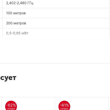
2,402-2,480 ГГц
100 метров
200 метров
0,5-0,95 мВт
Батарея типа ААА
<50 мА,
Ток в режиме ожидания: <30UA
USB-A
есует
Windows/macOS/Linux
-62%
-61%
СКИДКА
СКИДКА