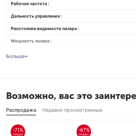
Рабочая частота :
Дальность управления :
Расстояние видимости лазера :
Мощность лазера :
Батарея источника питания :
Больше
Ток :
Порт :
Возможно, вас это заинтер
Совместимые системы :
Распродажа
Недавно просмотренные
-71%
-67%
СКИДКА
СКИДКА