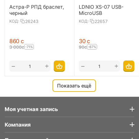
Астра-Р РПД браслет,
LDNIO XS-07 USB-
черный
MicroUSB
26243
22657
КОД:
КОД:
‍860‍
с
‍30‍
с
3 000
с
‍90‍
с
-71%
-67%
+
+
−
−
Показать ещё
Моя учетная запись
Компания