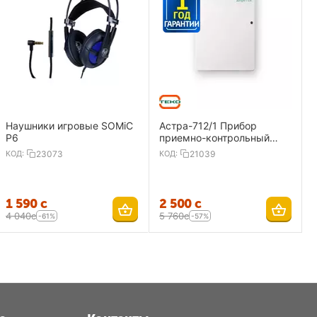
Наушники игровые SOMiC
Астра-712/1 Прибор
P6
приемно-контрольный
охранно-пожарный 1
КОД:
23073
КОД:
21039
ШС,ИП
1 590
с
2 500
с
4 040
с
5 760
с
-61%
-57%