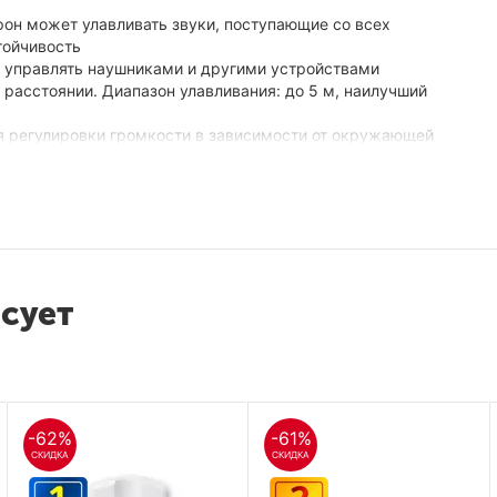
фон может улавливать звуки, поступающие со всех
тойчивость
 управлять наушниками и другими устройствами
 расстоянии. Диапазон улавливания: до 5 м, наилучший
я регулировки громкости в зависимости от окружающей
илавок, кассовый аппарат, встречи, переговоры, запись и т. д
одули, включая модуль защиты питания, модули защиты от
жание и высококачественный звук
есует
аправленный
кГц
-62%
-61%
СКИДКА
СКИДКА