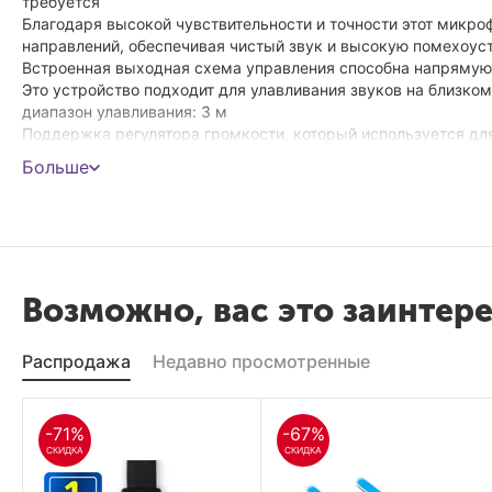
требуется
Благодаря высокой чувствительности и точности этот микро
направлений, обеспечивая чистый звук и высокую помехоус
Встроенная выходная схема управления способна напрямую
Это устройство подходит для улавливания звуков на близком
диапазон улавливания: 3 м
Поддержка регулятора громкости, который используется дл
обстановки
Больше
Подходит для некоторых практических ситуаций, таких как пр
В верхней части внутреннего датчика имеются встроенные м
удара молнии и проверки полярности
Инновационная схемотехническая разработка, четкое содер
Возможно, вас это заинтер
Полярная диаграмма :
360° всен
Распродажа
Недавно просмотренные
Диапазон захвата :
0 м до 5 м
Частотная характеристика :
20 Гц – 20 
-71%
-67%
Чувствительность :
СКИДКА
СКИДКА
-32 дБ