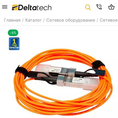
Главная
/
Каталог
/
Сетевое оборудование
/
Сетевое
-4%