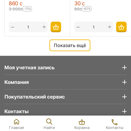
‍860‍
с
‍30‍
с
3 000
с
‍90‍
с
-71%
-67%
+
+
−
−
Показать ещё
Моя учетная запись
Компания
Покупательский сервис
Контакты
5 170
с
Уточняйте наличие
В корзину
© 2026 Deltatech.kg
5 390
с
товара в магазине
Корзина
Контакты
Главная
Найти