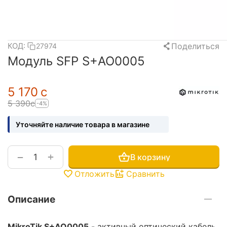
Поделиться
КОД:
27974
Модуль SFP S+AO0005
5 170
с
5 390
с
-4%
Уточняйте наличие товара в магазине
+
−
В корзину
Отложить
Сравнить
Описание
MikroTik S+AO0005
- активный оптический кабель