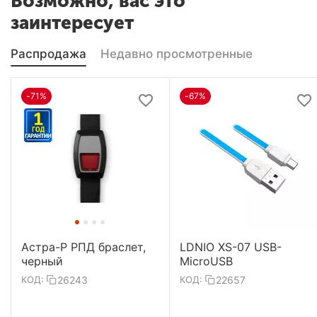
Возможно, вас это
заинтересует
Распродажа
Недавно просмотренные
-71%
-67%
Астра-Р РПД браслет,
LDNIO XS-07 USB-
черный
MicroUSB
26243
22657
КОД:
КОД: