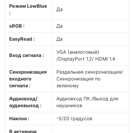
Режим LowBlue
Да
:
sRGB :
Да
EasyRead :
Да
VGA (аналоговый)
Вход сигнала :
/DisplayPort 1.2/ HDMI 1.4
Синхронизация
Раздельная синхронизация/
входного
Синхронизация по
сигнала :
зеленому
Аудиовход/
Аудиовход ПК /Выход для
аудиовыход :
наушников
Наклон :
-5/20 градусов
В активном