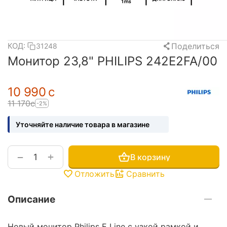
Поделиться
КОД:
31248
Монитор 23,8" PHILIPS 242E2FA/00
10 990
с
11 170
с
-2%
Уточняйте наличие товара в магазине
+
−
В корзину
Отложить
Сравнить
Описание
Новый монитор Philips E Line с узкой рамкой и