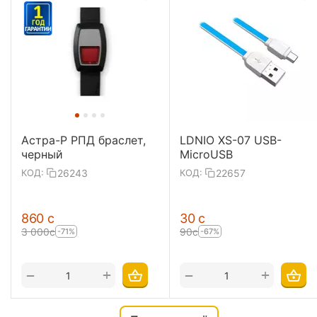
Астра-Р РПД браслет,
LDNIO XS-07 USB-
черный
MicroUSB
26243
22657
КОД:
КОД:
‍860‍
с
‍30‍
с
3 000
с
‍90‍
с
-71%
-67%
+
+
−
−