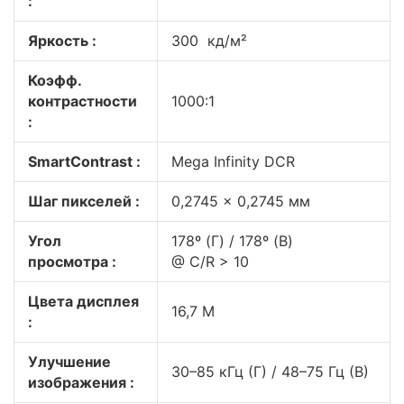
:
Яркость :
300 кд/м²
Коэфф.
контрастности
1000:1
:
SmartContrast :
Mega Infinity DCR
Шаг пикселей :
0,2745 x 0,2745 мм
Угол
178º (Г) / 178º (В)
просмотра :
@ C/R > 10
Цвета дисплея
16,7 M
:
Улучшение
30–85 кГц (Г) / 48–75 Гц (В)
изображения :