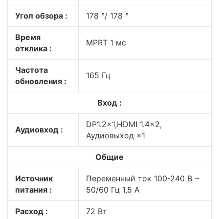
Угол обзора :
178 °/ 178 °
Время
MPRT 1 мс
отклика :
Частота
165 Гц
обновления :
Вход :
DP1.2×1,HDMI 1.4×2,
Аудиовход :
Аудиовыход ×1
Общие
Источник
Переменный ток 100-240 В ~
питания :
50/60 Гц 1,5 А
Расход :
72 Вт