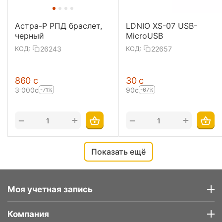
Астра-Р РПД браслет,
LDNIO XS-07 USB-
черный
MicroUSB
26243
22657
КОД:
КОД:
‍860‍
с
‍30‍
с
3 000
с
‍90‍
с
-71%
-67%
+
+
−
−
Показать ещё
Моя учетная запись
Компания