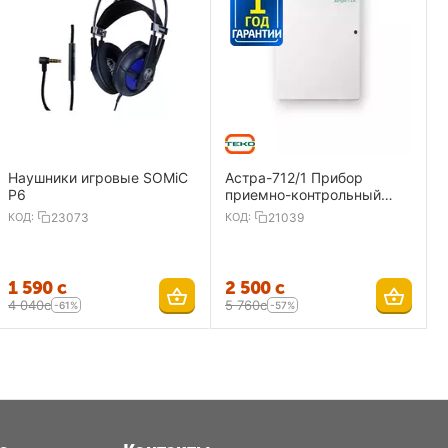
Наушники игровые SOMiC
Астра-712/1 Прибор
P6
приемно-контрольный
охранно-пожарный 1
КОД:
23073
КОД:
21039
ШС,ИП
1 590
с
2 500
с
4 040
с
5 760
с
-61%
-57%