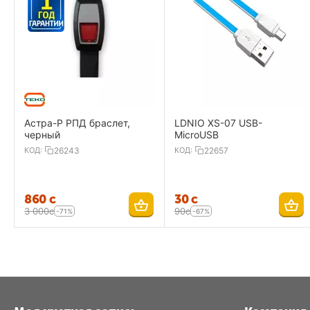
Астра-Р РПД браслет,
LDNIO XS-07 USB-
черный
MicroUSB
КОД:
26243
КОД:
22657
‍860‍
с
‍30‍
с
3 000
с
‍90‍
с
-71%
-67%