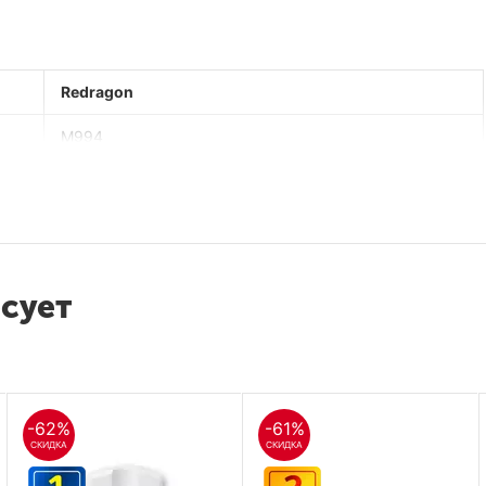
Redragon
M994
Игровая
Windows и Mac OS
5 + 1 (колесо прокрутки)
есует
Есть
1000-26000
Bluetooth и USB
-62%
-61%
FCC, CE, ЕАС
СКИДКА
СКИДКА