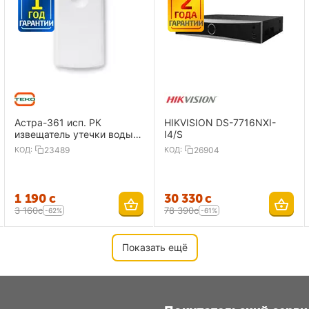
Астра-361 исп. РК
HIKVISION DS-7716NXI-
извещатель утечки воды,
I4/S
радиоканальный
КОД:
23489
КОД:
26904
1 190
с
30 330
с
3 160
с
78 390
с
-62%
-61%
Показать ещё