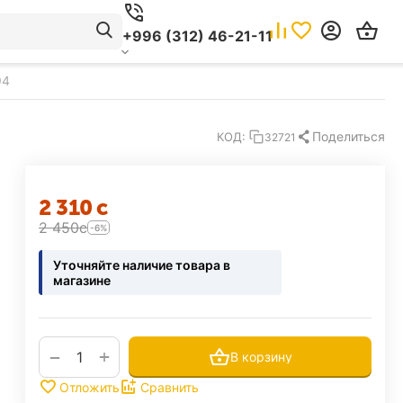
+996 (312) 46-21-11
94
Поделиться
КОД:
32721
2 310
с
2 450
с
-6%
Уточняйте наличие товара в
магазине
+
−
В корзину
Отложить
Сравнить