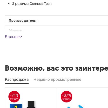
3 режима Connect Tech
Производитель :
Модель :
Больше
Тип мыши :
Совместимость c OC :
Количество кнопок :
Возможно, вас это заинтер
Колесо прокрутки :
Распродажа
Недавно просмотренные
Разрешающая способность :
Интерфейс :
-71%
-67%
Соответствие стандартам :
СКИДКА
СКИДКА