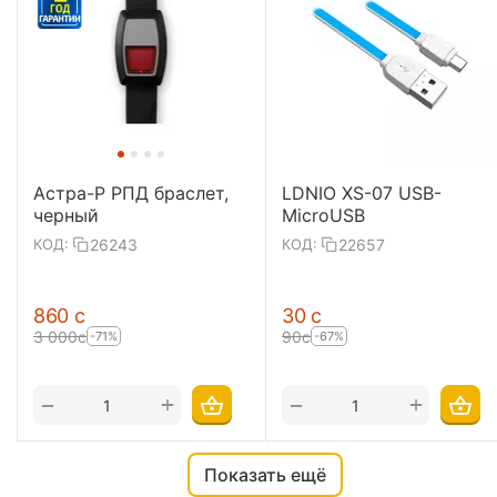
Астра-Р РПД браслет,
LDNIO XS-07 USB-
черный
MicroUSB
26243
22657
КОД:
КОД:
‍860‍
с
‍30‍
с
3 000
с
‍90‍
с
-71%
-67%
+
+
−
−
Показать ещё