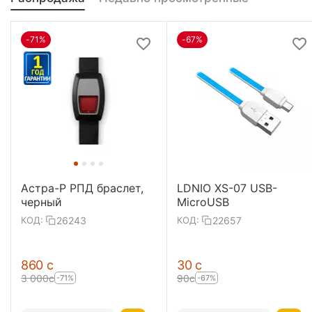
-71%
-67%
Астра-Р РПД браслет,
LDNIO XS-07 USB-
черный
MicroUSB
26243
22657
КОД:
КОД:
‍860‍
с
‍30‍
с
3 000
с
‍90‍
с
-71%
-67%