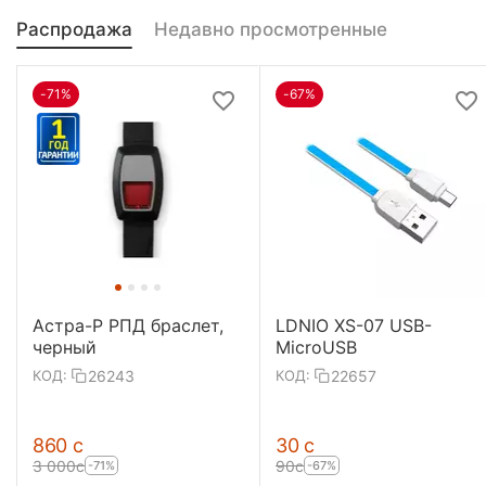
Распродажа
Недавно просмотренные
-71%
-67%
Астра-Р РПД браслет,
LDNIO XS-07 USB-
черный
MicroUSB
26243
22657
КОД:
КОД:
‍860‍
с
‍30‍
с
3 000
с
‍90‍
с
-71%
-67%