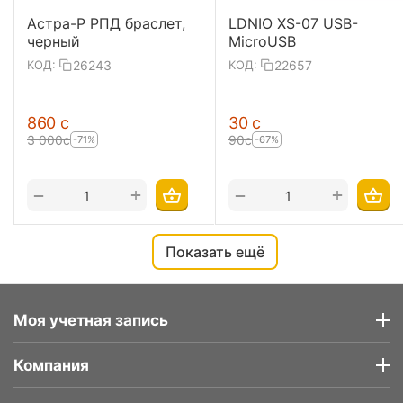
Астра-Р РПД браслет,
LDNIO XS-07 USB-
черный
MicroUSB
26243
22657
КОД:
КОД:
‍860‍
с
‍30‍
с
3 000
с
‍90‍
с
-71%
-67%
+
+
−
−
Показать ещё
Моя учетная запись
Компания