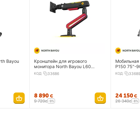
th Bayou
Кронштейн для игрового
Мобильная 
монитора North Bayou L60
P150 75"-9
15"-32" поворот360 RGB
КОД:
33686
КОД:
3368
подсветка
8 890
с
24 150
с
9 720
с
26 340
с
-9%
-8%