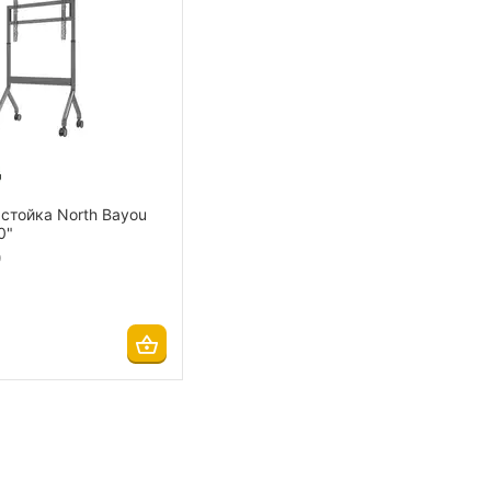
стойка North Bayou
0"
9