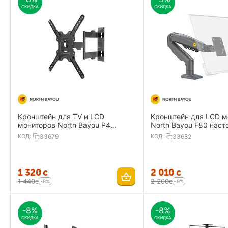
СКИДКА
СКИДКА
Кронштейн для TV и LCD
Кронштейн для LCD м
мониторов North Bayou P4
North Bayou F80 нас
настенный наклонно-поворотный
наклонно-поворотный
КОД:
33679
КОД:
33682
32"-55"
1 320
с
2 010
с
1 440
с
2 200
с
-8%
-9%
-8%
-8%
СКИДКА
СКИДКА