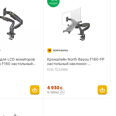
СКИДКА
 для LCD мониторов
Кронштейн North Bayou F160-FP
u F160 настольный
настольный наклонно-
оворотный 17"-27"
поворотный 17"-27"
4
КОД:
33685
4 930
с
5 380
с
-8%