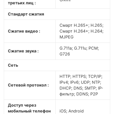
третьих лиц :
Стандарт сжатия
Смарт H.265+; H.265;
Сжатие видео :
Смарт H.264+; H.264;
MJPEG
G.711a; G.711u; PCM;
Сжатие звука :
G726
Сеть
HTTP; HTTPS; TCP/IP;
IPv4; IPv6; UDP; NTP;
Сетевой протокол :
DHCP; DNS; SMTP; IP-
фильтр; DDNS; P2P
Доступ через
мобильный телефон
iOS; Android