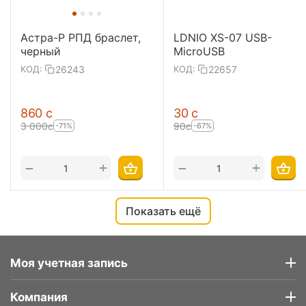
Астра-Р РПД браслет,
LDNIO XS-07 USB-
черный
MicroUSB
26243
22657
КОД:
КОД:
‍860‍
с
‍30‍
с
3 000
с
‍90‍
с
-71%
-67%
+
+
−
−
Показать ещё
Моя учетная запись
Компания