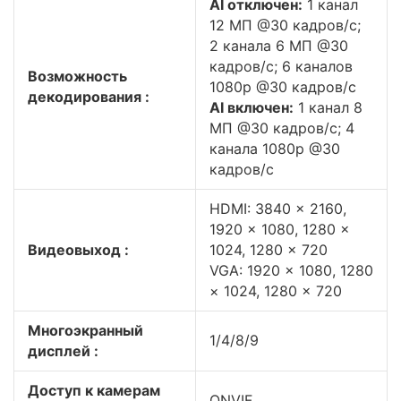
AI отключен:
1 канал
12 МП @30 кадров/с;
2 канала 6 МП @30
кадров/с; 6 каналов
Возможность
1080p @30 кадров/с
декодирования :
AI включен:
1 канал 8
МП @30 кадров/с; 4
канала 1080p @30
кадров/с
HDMI: 3840 × 2160,
1920 × 1080, 1280 ×
Видеовыход :
1024, 1280 × 720
VGA: 1920 × 1080, 1280
× 1024, 1280 × 720
Многоэкранный
1/4/8/9
дисплей :
Доступ к камерам
ONVIF