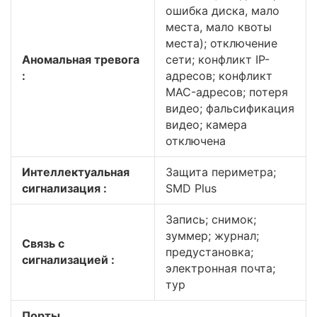
ошибка диска, мало
места, мало квоты
места); отключение
Аномальная тревога
сети; конфликт IP-
:
адресов; конфликт
MAC-адресов; потеря
видео; фальсификация
видео; камера
отключена
Интеллектуальная
Защита периметра;
сигнализация :
SMD Plus
Запись; снимок;
зуммер; журнал;
Связь с
предустановка;
сигнализацией :
электронная почта;
тур
Порты