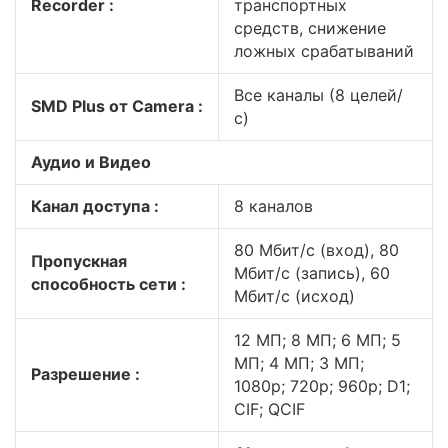
Recorder :
транспортных
средств, снижение
ложных срабатываний
Все каналы (8 целей/
SMD Plus от Camera :
с)
Аудио и Видео
Канал доступа :
8 каналов
80 Мбит/с (вход), 80
Пропускная
Мбит/с (запись), 60
способность сети :
Мбит/с (исход)
12 МП; 8 МП; 6 МП; 5
МП; 4 МП; 3 МП;
Разрешение :
1080p; 720p; 960p; D1;
CIF; QCIF