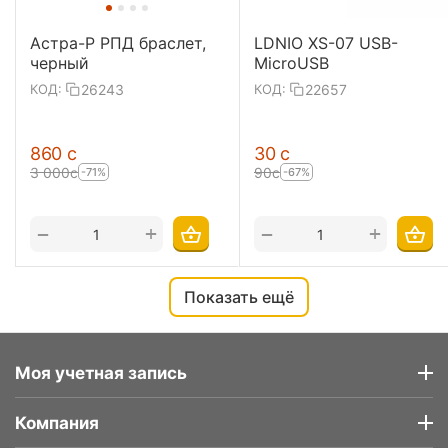
Астра-Р РПД браслет,
LDNIO XS-07 USB-
черный
MicroUSB
26243
22657
КОД:
КОД:
‍860‍
с
‍30‍
с
3 000
с
‍90‍
с
-71%
-67%
+
+
−
−
Показать ещё
Моя учетная запись
Компания