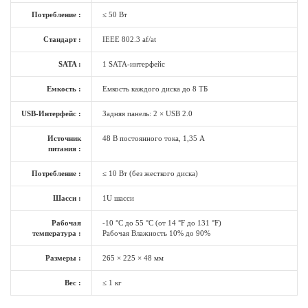
Потребление :
≤ 50 Вт
Стандарт :
IEEE 802.3 af/at
SATA :
1 SATA-интерфейс
Емкость :
Емкость каждого диска до 8 ТБ
USB-Интерфейс :
Задняя панель: 2 × USB 2.0
Источник
48 В постоянного тока, 1,35 А
питания :
Потребление :
≤ 10 Вт (без жесткого диска)
Шасси :
1U шасси
Рабочая
-10 °C до 55 °C (от 14 °F до 131 °F)
температура :
Рабочая Влажность 10% до 90%
Размеры :
265 × 225 × 48 мм
Вес :
≤ 1 кг