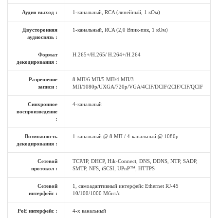
Аудио выход :
1-канальный, RCA (линейный, 1 кОм)
Двусторонняя
1-канальный, RCA (2,0 Впик-пик, 1 кОм)
аудиосвязь :
Формат
H.265+/H.265/ H.264+/H.264
декодирования :
Разрешение
8 МП/6 МП/5 МП/4 МП/3
записи :
МП/1080p/UXGA/720p/VGA/4CIF/DCIF/2CIF/CIF/QCIF
Синхронное
4-канальный
воспроизведение
:
Возможность
1-канальный @ 8 МП / 4-канальный @ 1080p
декодирования :
Сетевой
TCP/IP, DHCP, Hik-Connect, DNS, DDNS, NTP, SADP,
протокол :
SMTP, NFS, iSCSI, UPnP™, HTTPS
Сетевой
1, самоадаптивный интерфейс Ethernet RJ-45
интерфейс :
10/100/1000 Мбит/с
PoE интерфейс :
4-х канальный