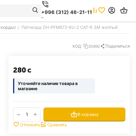
+996 (312) 46-21-11
 корды)
Патчкорд DH-PFM972-6U-2 CAT-6 3M желтый
/
Поделиться
КОД:
30892
‍280‍
с
Уточняйте наличие товара в
магазине
+
−
В корзину
Отложить
Сравнить