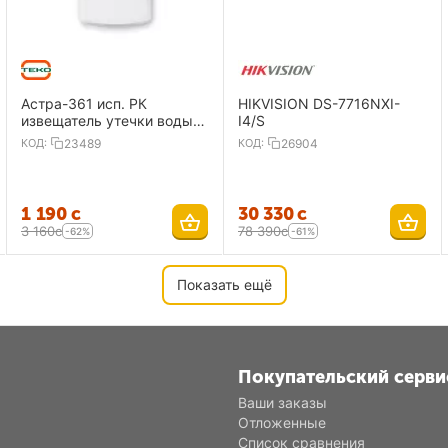
Астра-361 исп. РК
HIKVISION DS-7716NXI-
извещатель утечки воды,
I4/S
радиоканальный
КОД:
23489
КОД:
26904
1 190
с
30 330
с
3 160
с
78 390
с
-62%
-61%
Показать ещё
Покупательский серви
Ваши заказы
Отложенные
Список сравнения