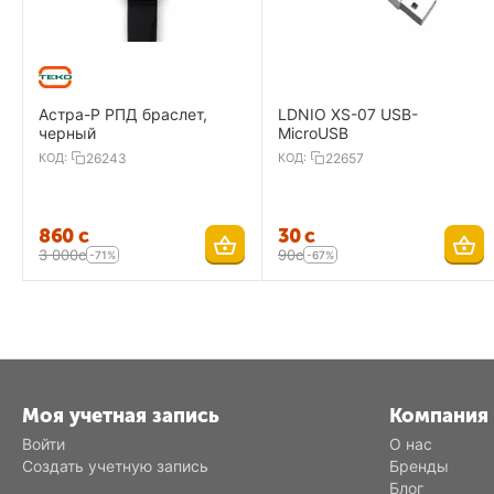
Астра-Р РПД браслет,
LDNIO XS-07 USB-
черный
MicroUSB
КОД:
26243
КОД:
22657
‍860‍
с
‍30‍
с
3 000
с
‍90‍
с
-71%
-67%
Моя учетная запись
Компания
Войти
О нас
Создать учетную запись
Бренды
Блог