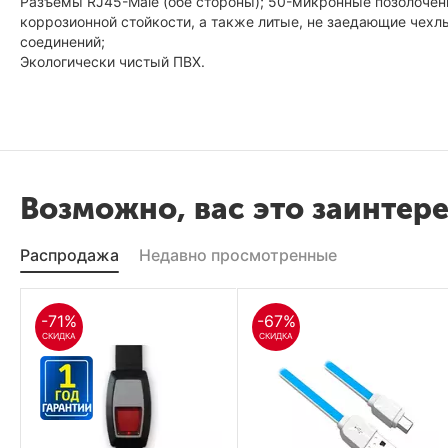
Разъемы RJ45-Male (обе стороны); 50-микронные позолочен
коррозионной стойкости, а также литые, не заедающие чехл
соединений;
Экологически чистый ПВХ.
Возможно, вас это заинтер
Распродажа
Недавно просмотренные
-71%
-67%
СКИДКА
СКИДКА