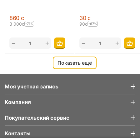
‍860‍
с
‍30‍
с
3 000
с
‍90‍
с
-71%
-67%
+
+
−
−
Показать ещё
Моя учетная запись
Компания
Покупательский сервис
Контакты