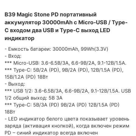
B39 Magic Stone PD портативный
аккумулятор 30000mAh c Micro-USB / Type-
C входом два USB и Type-C выход LED
индикатор
- Емкость батареи: 30000mAh, 99Wh(3.3V)
- Вход:
*** Micro-USB: 3.6-6.5В/3A, 6.6-9В/2A, 9.1-12В/1.5A.
*** Type-C: 5В/2A (PD), 9В/2A (PD), 12В/1.5A (PD),
15В/1.2A (PD) 18Вт
- Выход:
*** USB 1/2: 3.6-6.5В/3A, 6.6-9В/2A, 9.1-12В/1.5A. USB
1/2 общий выход: 5В 3A
*** Type-C: 5В/3A (PD) 9В/2A (PD) 12В/1.5A (PD)
18Вт
- LED индикатор белого цвета показывает уровень
заряда (активация кнопкой), когда включен режим
PD – синий индикатор всегда включен