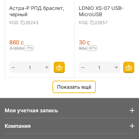
Астра-Р РПД браслет,
LDNIO XS-07 USB-
черный
MicroUSB
26243
22657
КОД:
КОД:
‍860‍
с
‍30‍
с
3 000
с
‍90‍
с
-71%
-67%
+
+
−
−
Показать ещё
Моя учетная запись
Компания