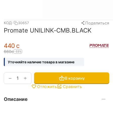
Поделиться
КОД:
30657
Promate UNILINK‐CMB.BLACK
‍440‍
с
‍660‍
с
-33%
Уточняйте наличие товара в магазине
+
−
В корзину
Отложить
Сравнить
Описание