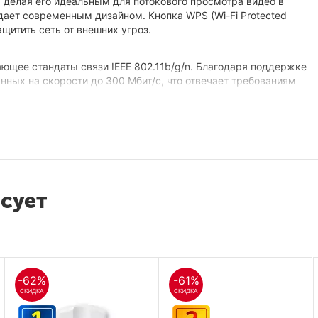
 делая его идеальным для потокового просмотра видео в
адает современным дизайном. Кнопка WPS (Wi-Fi Protected
щитить сеть от внешних угроз.
ющее стандаты связи IEEE 802.11b/g/n. Благодаря поддержке
нных на скорости до 300 Мбит/с, что отвечает требованиям
егать конфликтования каналов при передаче данных.
ительность беспроводного соединения существенно
есует
дминистраторам определять объём пропускной способности,
 настройки, который позволит шаг за шагом произвести
-62%
-61%
СКИДКА
СКИДКА
/с