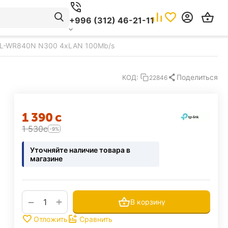
+996 (312) 46-21-11
 TL-WR840N N300 4xLAN 100Mb/s
Поделиться
КОД:
22846
1 390
с
1 530
с
-9%
Уточняйте наличие товара в
магазине
+
−
В корзину
Отложить
Сравнить