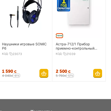
Наушники игровые SOMiC
Астра-712/1 Прибор
P6
приемно-контрольный
охранно-пожарный 1
КОД:
23073
КОД:
21039
ШС,ИП
1 590
с
2 500
с
4 040
с
5 760
с
-61%
-57%