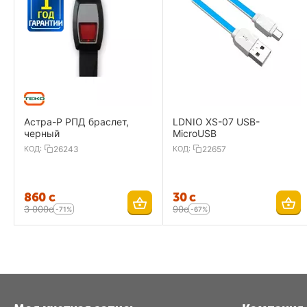
Размеры :
132.0×9
Водонепроницаемый :
есть
Панель :
Считыва
Астра-Р РПД браслет,
LDNIO XS-07 USB-
черный
MicroUSB
КОД:
26243
КОД:
22657
‍860‍
с
‍30‍
с
3 000
с
‍90‍
с
-71%
-67%