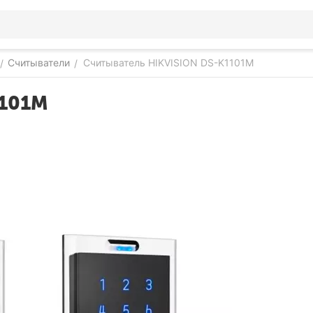
Считыватели
Считыватель HIKVISION DS-K1101M
/
/
1101M