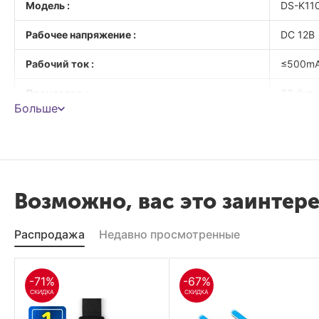
Модель :
DS-K11
Рабочее напряжение :
DC 12В
Рабочий ток :
≤500m
Процессор :
32-бит
Больше
Частота считывания карт :
13.56 
Расстояние считывания карт :
30-50 м
ID Настройки :
Установ
Возможно, вас это заинтер
Аудио оповещения :
сигналь
Распродажа
Недавно просмотренные
LED-индикатор :
Индикат
Рабочая температура :
-20°C~+
-71%
-67%
СКИДКА
СКИДКА
Рабочая влажность :
10%~9