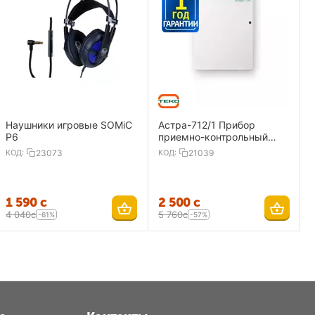
Наушники игровые SOMiC
Астра-712/1 Прибор
P6
приемно-контрольный
охранно-пожарный 1
КОД:
23073
КОД:
21039
ШС,ИП
1 590
с
2 500
с
4 040
с
5 760
с
-61%
-57%