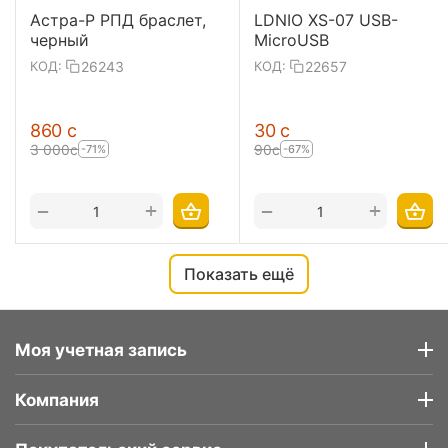
Астра-Р РПД браслет,
LDNIO XS-07 USB-
черный
MicroUSB
26243
22657
КОД:
КОД:
‍860‍
с
‍30‍
с
3 000
с
‍90‍
с
-71%
-67%
+
+
−
−
Показать ещё
Моя учетная запись
Компания