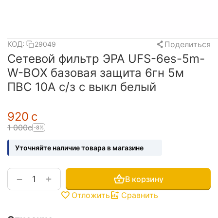
Поделиться
КОД:
29049
Сетевой фильтр ЭРА UFS-6es-5m-
W-BOX базовая защита 6гн 5м
ПВС 10А с/з с выкл белый
‍920‍
с
1 000
с
-8%
Уточняйте наличие товара в магазине
+
−
В корзину
Отложить
Сравнить