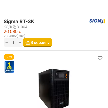
Sigma RT-3K
КОД:
31004
26 080
с
28 980
с
-10%
+
−
В корзину
-26%