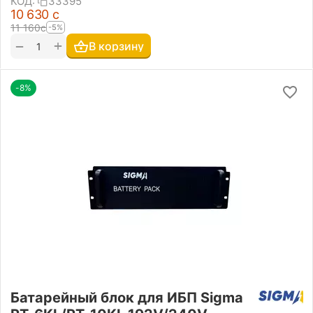
КОД:
33395
10 630
с
11 160
с
-5%
+
−
В корзину
-8%
Батарейный блок для ИБП Sigma