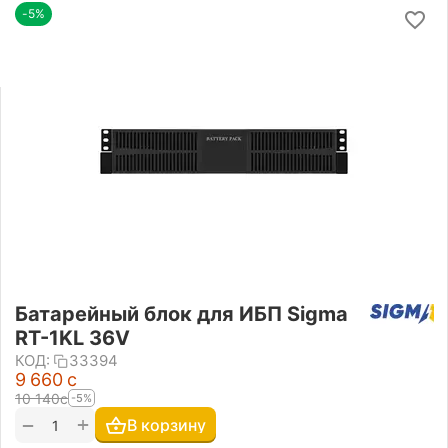
-5%
Батарейный блок для ИБП Sigma
RT-1KL 36V
КОД:
33394
9 660
с
10 140
с
-5%
+
−
В корзину