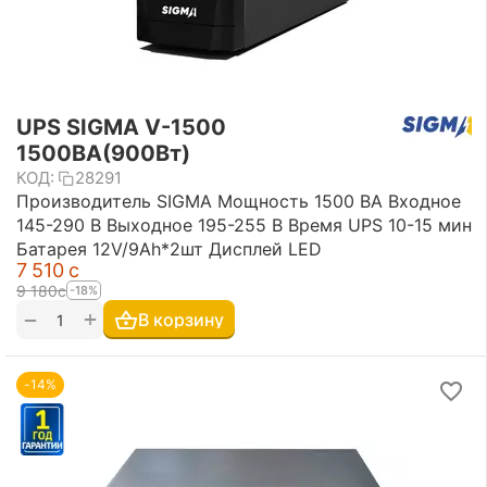
UPS SIGMA V-1500
1500ВА(900Вт)
КОД:
28291
Производитель SIGMA Мощность 1500 ВА Входное
145-290 В Выходное 195-255 В Время UPS 10-15 мин
Батарея 12V/9Ah*2шт Дисплей LED
7 510
с
9 180
с
-18%
+
−
В корзину
-14%