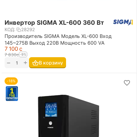
Инвертор SIGMA XL-600 360 Вт
КОД:
28292
Производитель SIGMA Модель XL-600 Вход
145~275В Выход 220В Мощность 600 VA
7 100
с
7 830
с
-9%
+
−
В корзину
-18%