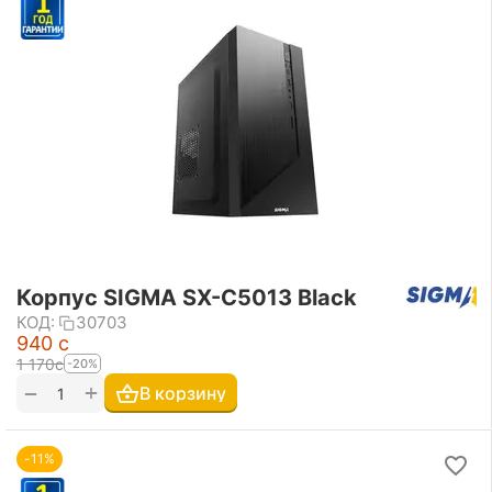
Корпус SIGMA SX-C5013 Black
КОД:
30703
‍940‍
с
1 170
с
-20%
+
−
В корзину
-11%