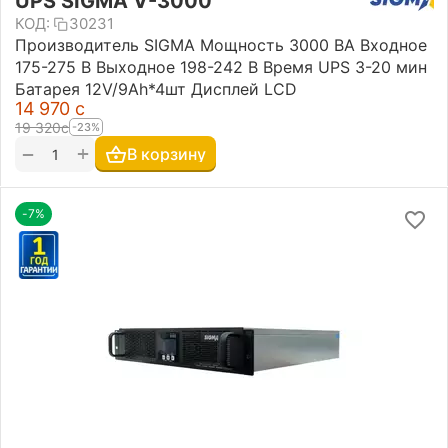
UPS SIGMA V-3000
КОД:
30231
Производитель SIGMA Мощность 3000 ВА Входное
175-275 В Выходное 198-242 В Время UPS 3-20 мин
Батарея 12V/9Ah*4шт Дисплей LCD
14 970
с
19 320
с
-23%
+
−
В корзину
-7%