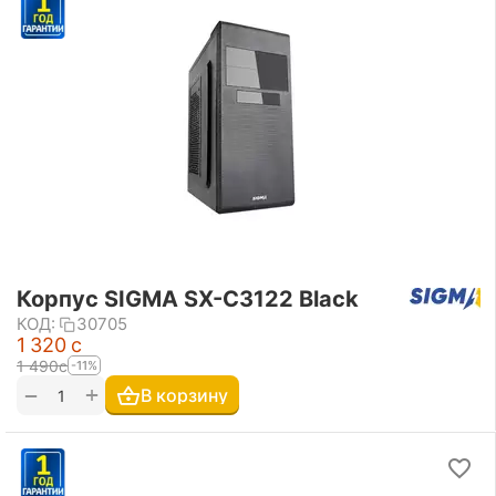
Корпус SIGMA SX-C3122 Black
КОД:
30705
1 320
с
1 490
с
-11%
+
−
В корзину