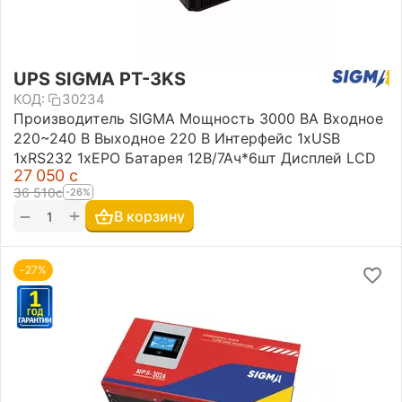
UPS SIGMA PT-3KS
КОД:
30234
Производитель SIGMA Мощность 3000 ВА Входное
220~240 В Выходное 220 В Интерфейс 1хUSB
1хRS232 1хEPO Батарея 12В/7Ач*6шт Дисплей LCD
27 050
с
36 510
с
-26%
+
−
В корзину
-27%