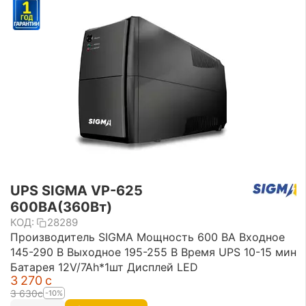
UPS SIGMA VP-625
600ВА(360Вт)
КОД:
28289
Производитель SIGMA Мощность 600 ВА Входное
145-290 В Выходное 195-255 В Время UPS 10-15 мин
Батарея 12V/7Ah*1шт Дисплей LED
3 270
с
3 630
с
-10%