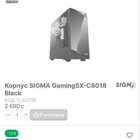
Корпус SIGMA GamingSX-C8018
Black
КОД:
30709
2 690
с
+
−
В корзину
-10%