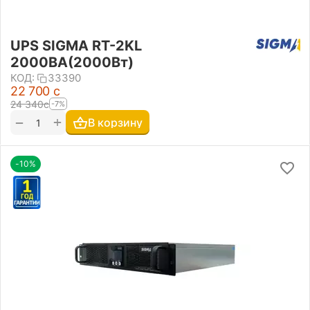
UPS SIGMA RT-2KL
2000ВА(2000Вт)
КОД:
33390
22 700
с
24 340
с
-7%
+
−
В корзину
-10%