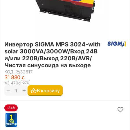
Инвертор SIGMA MPS 3024-with
solar 3000VA/3000W/Вход 24В
и/или 220В/Выход 220В/AVR/
Чистая синусоида на выходе
КОД:
32617
31 880
с
43 470
с
-27%
+
−
В корзину
-34%