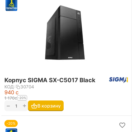
Корпус SIGMA SX-C5017 Black
КОД:
30704
‍940‍
с
1 170
с
-20%
+
−
В корзину
-20%