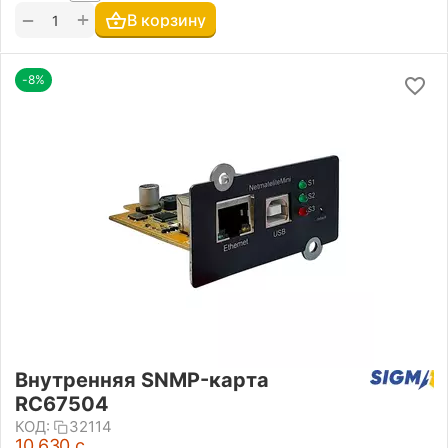
+
−
В корзину
-8%
Внутренняя SNMP-карта
RC67504
КОД:
32114
10 630
с