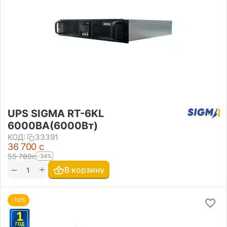
UPS SIGMA RT-6KL
6000ВА(6000Вт)
КОД:
33391
36 700
с
55 780
с
-34%
+
−
В корзину
-19%