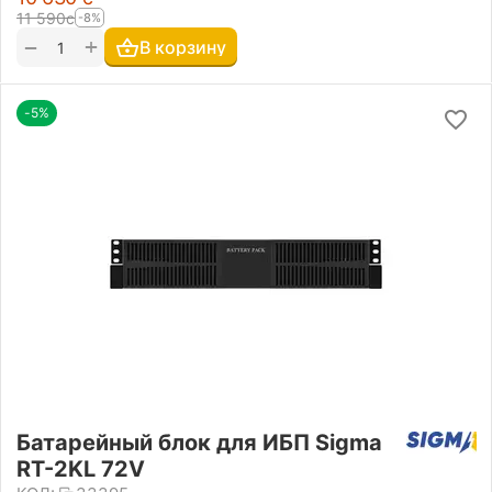
11 590
с
-8%
+
−
В корзину
-5%
Батарейный блок для ИБП Sigma
RT-2KL 72V