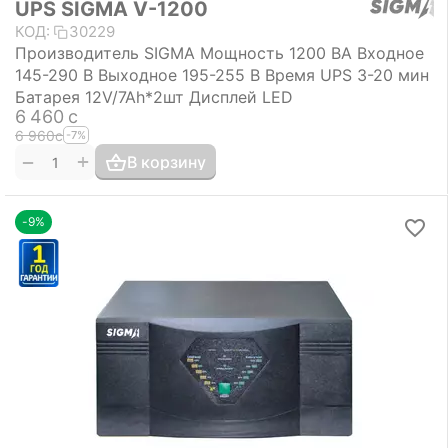
UPS SIGMA V-1200
КОД:
30229
Производитель SIGMA Мощность 1200 ВА Входное
145-290 В Выходное 195-255 В Время UPS 3-20 мин
Батарея 12V/7Ah*2шт Дисплей LED
6 460
с
6 960
с
-7%
+
−
В корзину
-9%