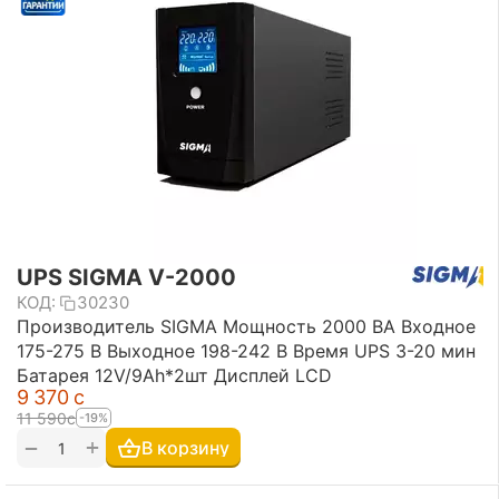
UPS SIGMA V-2000
КОД:
30230
Производитель SIGMA Мощность 2000 ВА Входное
175-275 В Выходное 198-242 В Время UPS 3-20 мин
Батарея 12V/9Ah*2шт Дисплей LCD
9 370
с
11 590
с
-19%
+
−
В корзину