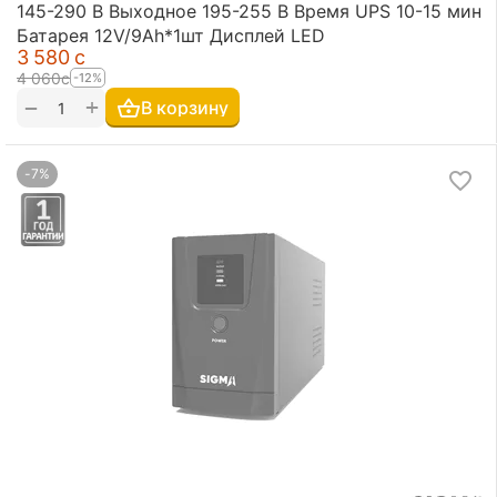
145-290 В Выходное 195-255 В Время UPS 10-15 мин
Батарея 12V/9Ah*1шт Дисплей LED
3 580
с
4 060
с
-12%
+
−
В корзину
-7%