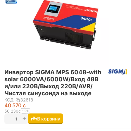
Инвертор SIGMA MPS 6048-with
solar 6000VA/6000W/Вход 48В
и/или 220В/Выход 220В/AVR/
Чистая синусоида на выходе
КОД:
32618
40 570
с
50 230
с
-19%
+
−
В корзину