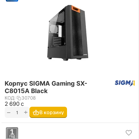
Корпус SIGMA Gaming SX-
C8015A Black
КОД:
30708
2 690
с
+
−
В корзину