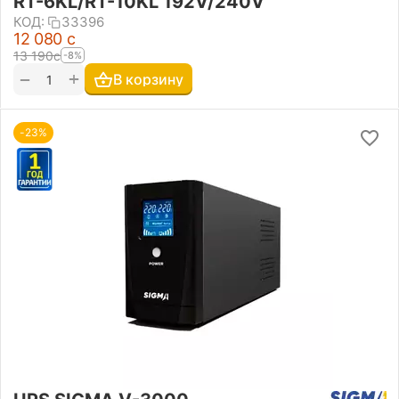
RT-6KL/RT-10KL 192V/240V
КОД:
33396
12 080
с
13 190
с
-8%
+
−
В корзину
-23%