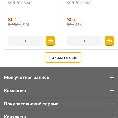
26243
22657
КОД:
КОД:
‍860‍
с
‍30‍
с
3 000
с
‍90‍
с
-71%
-67%
+
+
−
−
Показать ещё
Моя учетная запись
Компания
Покупательский сервис
Контакты