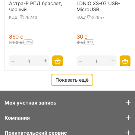
Астра-Р РПД браслет,
LDNIO XS-07 USB-
черный
MicroUSB
26243
22657
КОД:
КОД:
‍860‍
с
‍30‍
с
3 000
с
‍90‍
с
-71%
-67%
+
+
−
−
Показать ещё
Моя учетная запись
Компания
Покупательский сервис