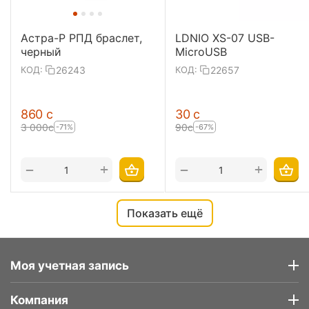
Астра-Р РПД браслет,
LDNIO XS-07 USB-
черный
MicroUSB
26243
22657
КОД:
КОД:
‍860‍
с
‍30‍
с
3 000
с
‍90‍
с
-71%
-67%
+
+
−
−
Показать ещё
Моя учетная запись
Компания