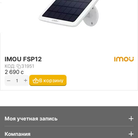
IMOU FSP12
КОД:
31951
2 690
с
+
−
В корзину
Моя учетная запись
Компания