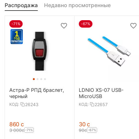
Распродажа
Недавно просмотренные
-71%
-67%
Астра-Р РПД браслет,
LDNIO XS-07 USB-
черный
MicroUSB
26243
22657
КОД:
КОД:
‍860‍
с
‍30‍
с
3 000
с
‍90‍
с
-71%
-67%