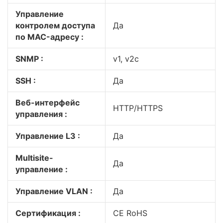
Управление
контролем доступа
Да
по MAC-адресу :
SNMP :
v1, v2c
SSH :
Да
Веб-интерфейс
HTTP/HTTPS
управления :
Управление L3 :
Да
Multisite-
Да
управление :
Управление VLAN :
Да
Сертификация :
CE RoHS