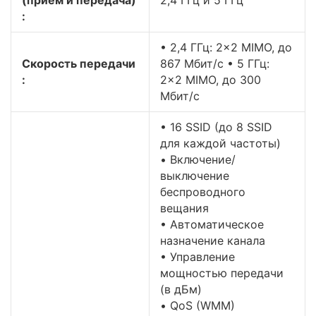
(приём и передача)
2,4 ГГц и 5 ГГц
:
• 2,4 ГГц: 2×2 MIMO, до
Скороcть передачи
867 Мбит/с • 5 ГГц:
:
2×2 MIMO, до 300
Мбит/с
• 16 SSID (до 8 SSID
для каждой частоты)
• Включение/
выключение
беспроводного
вещания
• Автоматическое
назначение канала
• Управление
мощностью передачи
(в дБм)
• QoS (WMM)