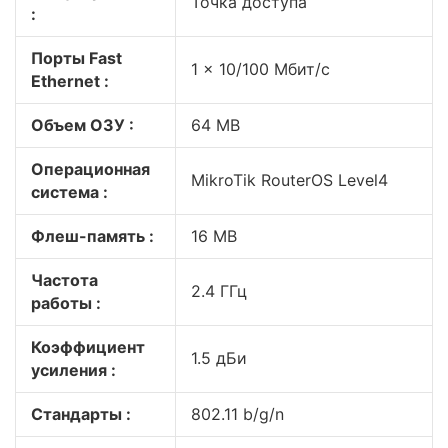
Точка доступа
:
Порты Fast
1 x 10/100 Мбит/с
Ethernet :
Объем ОЗУ :
64 MB
Операционная
MikroTik RouterOS Level4
система :
Флеш-память :
16 MB
Частота
2.4 ГГц
работы :
Коэффициент
1.5 дБи
усиления :
Стандарты :
802.11 b/g/n