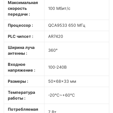
Максимальная
скорость
100 Мбит/с
передачи :
Процессор :
QCA9533 650 МГц
PLC чипсет :
AR7420
Ширина луча
360°
антенны :
Входное
100-240В
напряжение :
Размеры :
50x68x33 мм
Температура
-20°C~+60°C
работы :
Потребляемая
7 Вт