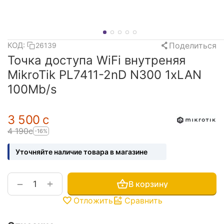
Поделиться
КОД:
26139
Точка доступа WiFi внутреняя
MikroTik PL7411-2nD N300 1xLAN
100Mb/s
3 500
с
4 190
с
-16%
Уточняйте наличие товара в магазине
+
−
В корзину
Отложить
Сравнить