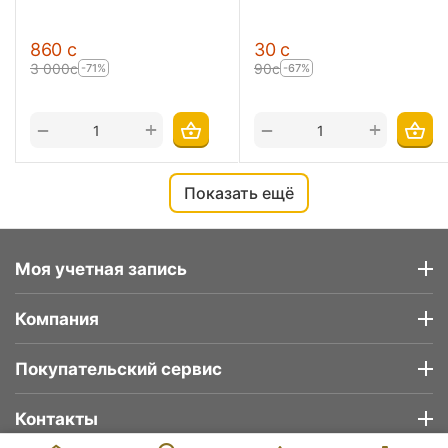
‍860‍
с
‍30‍
с
3 000
с
‍90‍
с
-71%
-67%
+
+
−
−
Показать ещё
Моя учетная запись
Компания
Покупательский сервис
Контакты