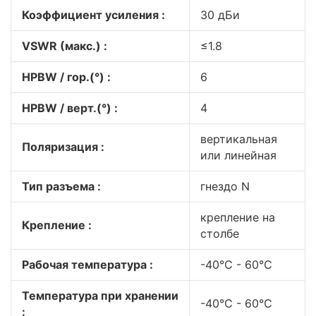
Коэффициент усиления :
30 дБи
VSWR (макс.) :
≤1.8
HPBW / гор.(°) :
6
HPBW / верт.(°) :
4
вертикальная
Поляризация :
или линейная
Тип разъема :
гнездо N
крепление на
Крепление :
столбе
Рабочая температура :
-40℃ - 60℃
Температура при хранении
-40℃ - 60℃
: