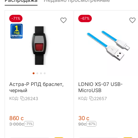
Распродажа
Недавно просмотренные
-71%
-67%
Астра-Р РПД браслет,
LDNIO XS-07 USB-
черный
MicroUSB
26243
22657
КОД:
КОД:
‍860‍
с
‍30‍
с
3 000
с
‍90‍
с
-71%
-67%