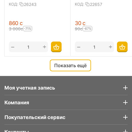
26243
22657
КОД:
КОД:
‍860‍
с
‍30‍
с
3 000
с
‍90‍
с
-71%
-67%
+
+
−
−
Показать ещё
Моя учетная запись
Компания
Покупательский сервис
Контакты