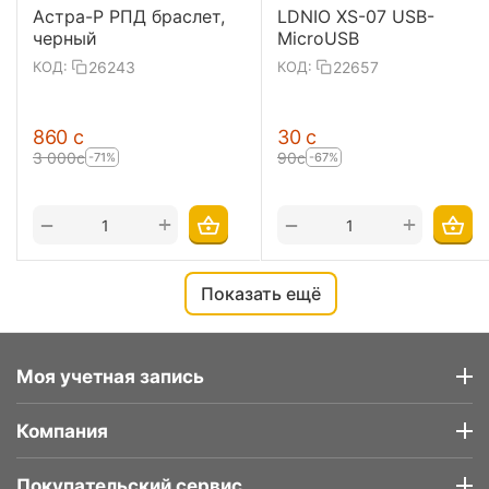
Астра-Р РПД браслет,
LDNIO XS-07 USB-
черный
MicroUSB
26243
22657
КОД:
КОД:
‍860‍
с
‍30‍
с
3 000
с
‍90‍
с
-71%
-67%
+
+
−
−
Показать ещё
Моя учетная запись
Компания
Покупательский сервис