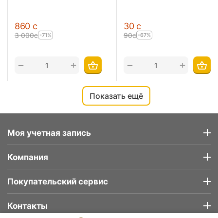
‍860‍
с
‍30‍
с
3 000
с
‍90‍
с
-71%
-67%
+
+
−
−
Показать ещё
Моя учетная запись
Компания
Покупательский сервис
Контакты