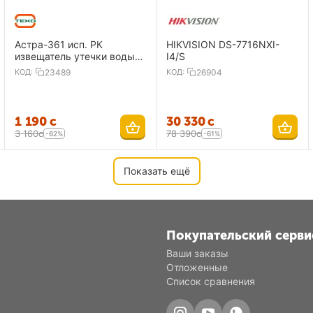
Астра-361 исп. РК
HIKVISION DS-7716NXI-
извещатель утечки воды,
I4/S
радиоканальный
КОД:
23489
КОД:
26904
1 190
с
30 330
с
3 160
с
78 390
с
-62%
-61%
Показать ещё
Покупательский серви
Ваши заказы
Отложенные
Список сравнения