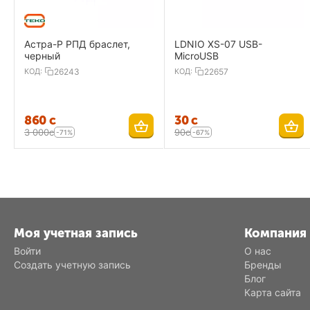
Астра-Р РПД браслет,
LDNIO XS-07 USB-
черный
MicroUSB
КОД:
26243
КОД:
22657
‍860‍
с
‍30‍
с
3 000
с
‍90‍
с
-71%
-67%
Моя учетная запись
Компания
Войти
О нас
Создать учетную запись
Бренды
Блог
Карта сайта