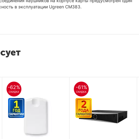
соединения наушников на корпусе карты предусмотрен один
ность в эксплуатации Ugreen CM383.
есует
-62%
-61%
СКИДКА
СКИДКА