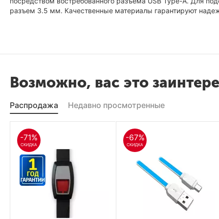
посредством востребованного разъема USB Type-A. Для под
разъем 3.5 мм. Качественные материалы гарантируют надеж
Возможно, вас это заинтер
Распродажа
Недавно просмотренные
-71%
-67%
СКИДКА
СКИДКА