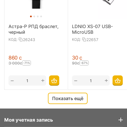
Астра-Р РПД браслет,
LDNIO XS-07 USB-
черный
MicroUSB
26243
22657
КОД:
КОД:
‍860‍
с
‍30‍
с
3 000
с
‍90‍
с
-71%
-67%
+
+
−
−
Показать ещё
Моя учетная запись