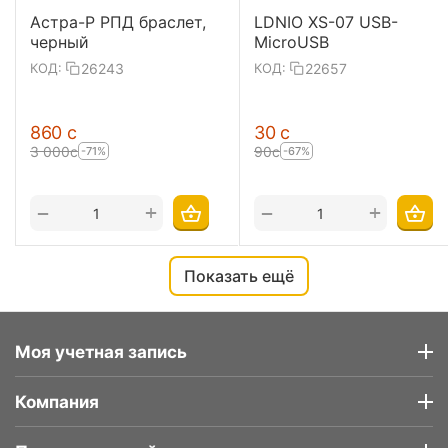
Астра-Р РПД браслет,
LDNIO XS-07 USB-
черный
MicroUSB
26243
22657
КОД:
КОД:
‍860‍
с
‍30‍
с
3 000
с
‍90‍
с
-71%
-67%
+
+
−
−
Показать ещё
Моя учетная запись
Компания