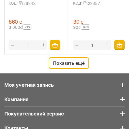
26243
22657
КОД:
КОД:
‍860‍
с
‍30‍
с
3 000
с
‍90‍
с
-71%
-67%
+
+
−
−
Показать ещё
Моя учетная запись
Компания
Покупательский сервис
Контакты