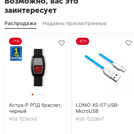
Возможно, вас это
заинтересует
Распродажа
Недавно просмотренные
-71%
-67%
Астра-Р РПД браслет,
LDNIO XS-07 USB-
черный
MicroUSB
26243
22657
КОД:
КОД: