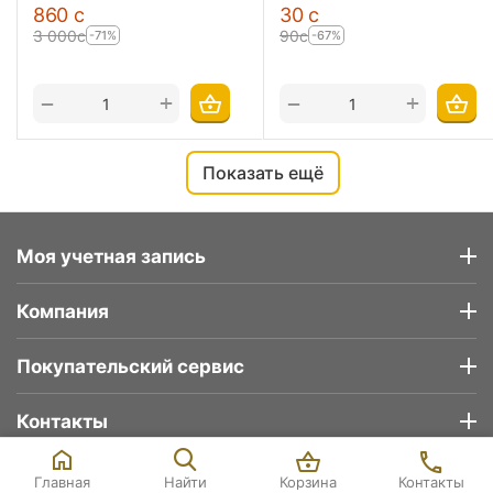
‍860‍
с
‍30‍
с
3 000
с
‍90‍
с
-71%
-67%
+
+
−
−
Показать ещё
Моя учетная запись
Компания
Покупательский сервис
Контакты
10 670
с
Уточняйте наличие
В корзину
© 2026 Deltatech.kg
11 620
с
товара в магазине
Корзина
Контакты
Главная
Найти