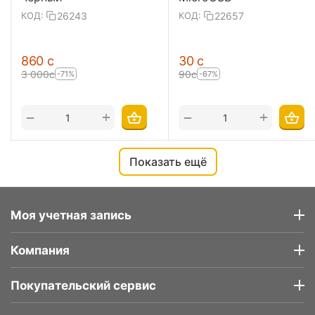
26243
22657
КОД:
КОД:
‍860‍
с
‍30‍
с
3 000
с
‍90‍
с
-71%
-67%
+
+
−
−
Показать ещё
Моя учетная запись
Компания
Покупательский сервис