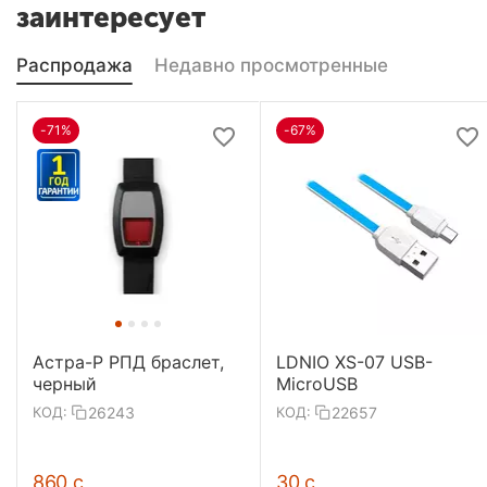
заинтересует
Распродажа
Недавно просмотренные
-71%
-67%
Астра-Р РПД браслет,
LDNIO XS-07 USB-
черный
MicroUSB
26243
22657
КОД:
КОД:
‍860‍
с
‍30‍
с