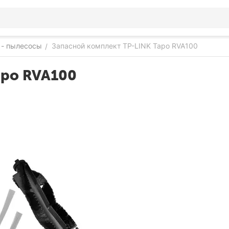
 - пылесосы
Запасной комплект TP-LINK Tapo RVA100
/
apo RVA100