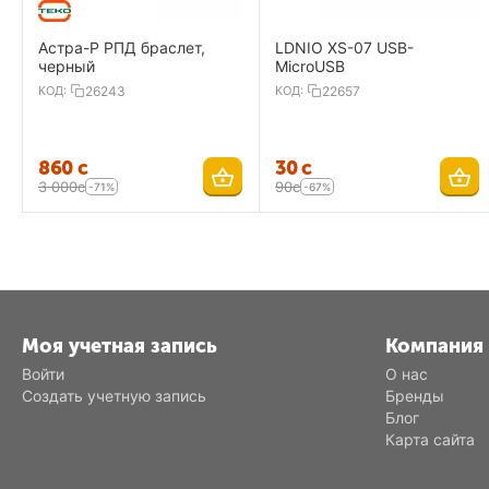
Астра-Р РПД браслет,
LDNIO XS-07 USB-
черный
MicroUSB
КОД:
26243
КОД:
22657
‍860‍
с
‍30‍
с
3 000
с
‍90‍
с
-71%
-67%
Моя учетная запись
Компания
Войти
О нас
Создать учетную запись
Бренды
Блог
Карта сайта