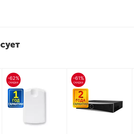
есует
-62%
-61%
СКИДКА
СКИДКА