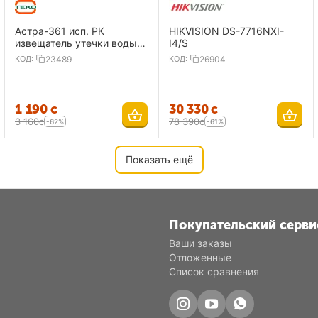
Астра-361 исп. РК
HIKVISION DS-7716NXI-
извещатель утечки воды,
I4/S
радиоканальный
КОД:
23489
КОД:
26904
1 190
с
30 330
с
3 160
с
78 390
с
-62%
-61%
Показать ещё
Покупательский серви
Ваши заказы
Отложенные
Список сравнения