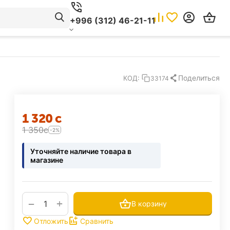
+996 (312) 46-21-11
Поделиться
КОД:
33174
1 320
с
1 350
с
-2%
Уточняйте наличие товара в
магазине
+
−
В корзину
Отложить
Сравнить